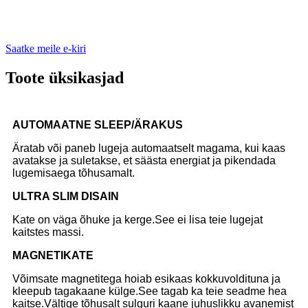
Saatke meile e-kiri
Toote üksikasjad
AUTOMAATNE SLEEP/ÄRAKUS
Äratab või paneb lugeja automaatselt magama, kui kaas
avatakse ja suletakse, et säästa energiat ja pikendada
lugemisaega tõhusamalt.
ULTRA SLIM DISAIN
Kate on väga õhuke ja kerge.See ei lisa teie lugejat
kaitstes massi.
MAGNETIKATE
Võimsate magnetitega hoiab esikaas kokkuvoldituna ja
kleepub tagakaane külge.See tagab ka teie seadme hea
kaitse.Vältige tõhusalt sulguri kaane juhuslikku avanemist