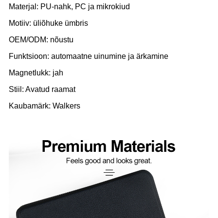
Materjal: PU-nahk, PC ja mikrokiud
Motiiv: üliõhuke ümbris
OEM/ODM: nõustu
Funktsioon: automaatne uinumine ja ärkamine
Magnetlukk: jah
Stiil: Avatud raamat
Kaubamärk: Walkers