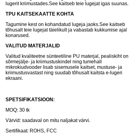
lugerit kriimustades.See kaitseb teie lugejat igas suunas.
TPU KAITSEKAATTE KOHTA
Tagumine kest on kohandatud lugeja jaoks.See kaitseb
tõhusalt teie lugejat täielikult ja vabastab kukkumise ajal
konarused.
VALITUD MATERJALID
Valitud kvaliteetne sünteetiline PU materjal, pealiskiht on
sõrmejälje- ja kriimustuskindel ning tumehall
mikrokiudvooder lisab sisemusele kaitset, mustuse- ja
kriimustusvastast ning suudab tõhusalt kaitsta e-lugeri
ekraani.
SPETSIFIKATSIOON:
MOQ: 30 tk
Värvid: saadaval on mitu naljakat värvi.
Sertifikaat: ROHS, FCC