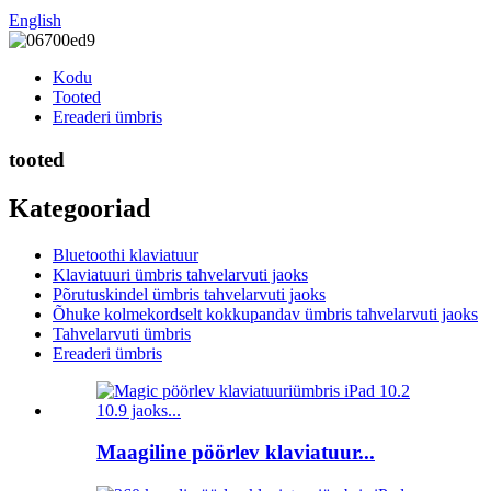
English
Kodu
Tooted
Ereaderi ümbris
tooted
Kategooriad
Bluetoothi ​​klaviatuur
Klaviatuuri ümbris tahvelarvuti jaoks
Põrutuskindel ümbris tahvelarvuti jaoks
Õhuke kolmekordselt kokkupandav ümbris tahvelarvuti jaoks
Tahvelarvuti ümbris
Ereaderi ümbris
Maagiline pöörlev klaviatuur...