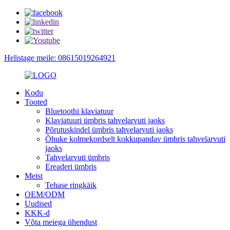
Helistage meile: 08615019264921
Kodu
Tooted
Bluetoothi ​​klaviatuur
Klaviatuuri ümbris tahvelarvuti jaoks
Põrutuskindel ümbris tahvelarvuti jaoks
Õhuke kolmekordselt kokkupandav ümbris tahvelarvuti
jaoks
Tahvelarvuti ümbris
Ereaderi ümbris
Meist
Tehase ringkäik
OEM/ODM
Uudised
KKK-d
Võta meiega ühendust