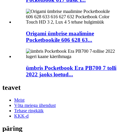
Origami ümbrise maalimine
Pocketbookile 606 628 63...
ümbris Pocketbook Era PB700 7 tolli
2022 jaoks loetud...
teavet
Meist
Võta meiega ühendust
Tehase ringkäik
KKK-d
päring