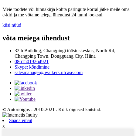
Meie toodete või hinnakirja kohta päringute korral jätke meile oma
e-kiri ja me võtame teiega ühendust 24 tunni jooksul.
küsi nüüd
võta meiega ühendust
32th Building, Changpingi tööstuskeskus, North Rd,
Changping Town, Dongguang City, Hiina
08615019264921
Skype: kõndimine
salesmanager@walkers-nfcase.com
© Autoriõigus - 2010-2021 : Kõik õigused kaitstud.
Saada email
x