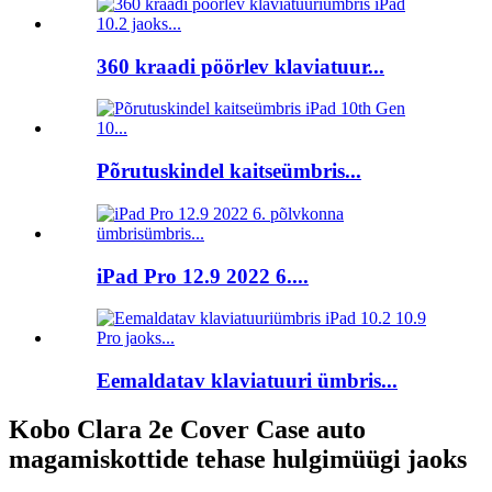
360 kraadi pöörlev klaviatuur...
Põrutuskindel kaitseümbris...
iPad Pro 12.9 2022 6....
Eemaldatav klaviatuuri ümbris...
Kobo Clara 2e Cover Case auto
magamiskottide tehase hulgimüügi jaoks