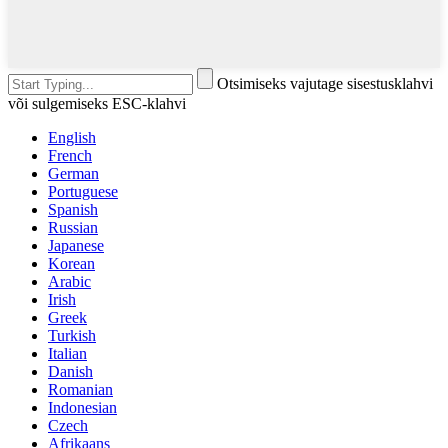
Otsimiseks vajutage sisestusklahvi
või sulgemiseks ESC-klahvi
English
French
German
Portuguese
Spanish
Russian
Japanese
Korean
Arabic
Irish
Greek
Turkish
Italian
Danish
Romanian
Indonesian
Czech
Afrikaans