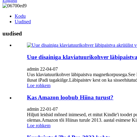
English
Kodu
Uudised
uudised
Uue disainiga klaviatuurikohver läbipaistv
admin 22-04-07
Uus klaviatuurikohver läbipaistva magnetkorpusega.See l
ilusat iPadi tagakülge.Läbipaistev kest on ka sisseehitat
Loe rohkem
Kas Amazon loobub Hiina turust?
admin 22-01-07
Hiljuti leidsid mõned inimesed, et mitut Kindle'i toodet 
olemas.Amazon tõi Hiinas turule 2013. aastal esimese Kind
Loe rohkem