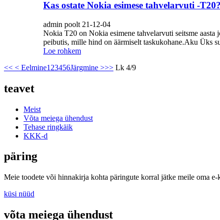
Kas ostate Nokia esimese tahvelarvuti -T20
admin poolt 21-12-04
Nokia T20 on Nokia esimene tahvelarvuti seitsme aasta jo
peibutis, mille hind on äärmiselt taskukohane.Aku Üks su
Loe rohkem
<<
< Eelmine
1
2
3
4
5
6
Järgmine >
>>
Lk 4/9
teavet
Meist
Võta meiega ühendust
Tehase ringkäik
KKK-d
päring
Meie toodete või hinnakirja kohta päringute korral jätke meile oma e-
küsi nüüd
võta meiega ühendust