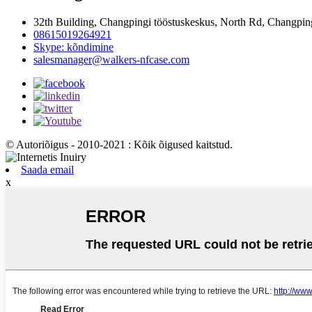
32th Building, Changpingi tööstuskeskus, North Rd, Changpi
08615019264921
Skype: kõndimine
salesmanager@walkers-nfcase.com
© Autoriõigus - 2010-2021 : Kõik õigused kaitstud.
Saada email
x