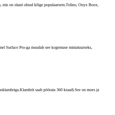
vara, mis on siiani olnud kõige populaarsem.Tolino, Onyx Boox,
asemel Surface Pro-ga muudab see kogemuse miniatuurseks,
õngasklambriga.Klambrit saab pöörata 360 kraadi.See on moes ja