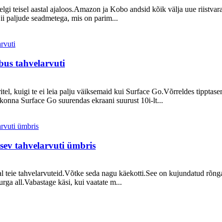
ühelgi teisel aastal ajaloos.Amazon ja Kobo andsid kõik välja uue riist
ii paljude seadmetega, mis on parim...
bus tahvelarvuti
itel, kuigi te ei leia palju väiksemaid kui Surface Go.Võrreldes tippt
konna Surface Go suurendas ekraani suurust 10i-lt...
tsev tahvelarvuti ümbris
l ajal teie tahvelarvuteid.Võtke seda nagu käekotti.See on kujundatud r
urga all.Vabastage käsi, kui vaatate m...