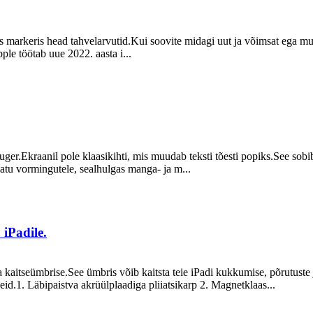
s markeris head tahvelarvutid.Kui soovite midagi uut ja võimsat ega mur
le töötab uue 2022. aasta i...
uger.Ekraanil pole klaasikihti, mis muudab teksti tõesti popiks.See sob
matu vormingutele, sealhulgas manga- ja m...
 iPadile.
a kaitseümbrise.See ümbris võib kaitsta teie iPadi kukkumise, põrutuste
id.1. Läbipaistva akrüülplaadiga pliiatsikarp 2. Magnetklaas...