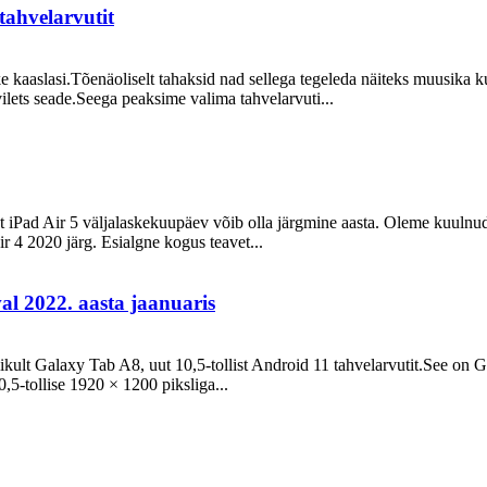
tahvelarvutit
ke kaaslasi.Tõenäoliselt tahaksid nad sellega tegeleda näiteks muusika
vilets seade.Seega peaksime valima tahvelarvuti...
 et iPad Air 5 väljalaskekuupäev võib olla järgmine aasta. Oleme kuuln
r 4 2020 järg. Esialgne kogus teavet...
l 2022. aasta jaanuaris
kult Galaxy Tab A8, uut 10,5-tollist Android 11 tahvelarvutit.See on G
5-tollise 1920 × 1200 piksliga...