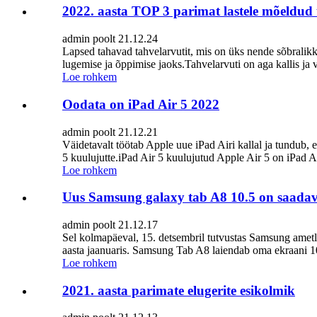
2022. aasta TOP 3 parimat lastele mõeldud 
admin poolt 21.12.24
Lapsed tahavad tahvelarvutit, mis on üks nende sõbralik
lugemise ja õppimise jaoks.Tahvelarvuti on aga kallis ja 
Loe rohkem
Oodata on iPad Air 5 2022
admin poolt 21.12.21
Väidetavalt töötab Apple uue iPad Airi kallal ja tundub,
5 kuulujutte.iPad Air 5 kuulujutud Apple Air 5 on iPad Ai
Loe rohkem
Uus Samsung galaxy tab A8 10.5 on saadava
admin poolt 21.12.17
Sel kolmapäeval, 15. detsembril tutvustas Samsung ametli
aasta jaanuaris. Samsung Tab A8 laiendab oma ekraani 10,
Loe rohkem
2021. aasta parimate elugerite esikolmik