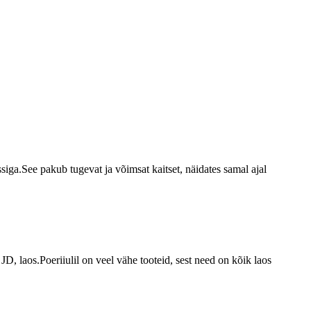
ga.See pakub tugevat ja võimsat kaitset, näidates samal ajal
D, laos.Poeriiulil on veel vähe tooteid, sest need on kõik laos