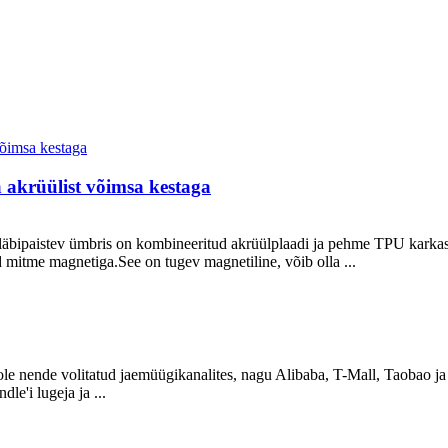
a akrüülist võimsa kestaga
äbipaistev ümbris on kombineeritud akrüülplaadi ja pehme TPU karkassi
ud mitme magnetiga.See on tugev magnetiline, võib olla ...
pole nende volitatud jaemüügikanalites, nagu Alibaba, T-Mall, Taobao ja J
le'i lugeja ja ...