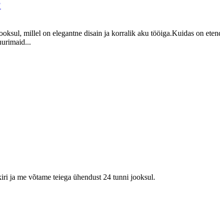
?
oksul, millel on elegantne disain ja korralik aku tööiga.Kuidas on ete
urimaid...
kiri ja me võtame teiega ühendust 24 tunni jooksul.