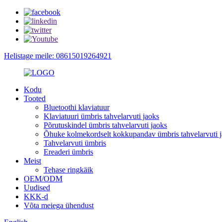
Helistage meile: 08615019264921
Kodu
Tooted
Bluetoothi ​​klaviatuur
Klaviatuuri ümbris tahvelarvuti jaoks
Põrutuskindel ümbris tahvelarvuti jaoks
Õhuke kolmekordselt kokkupandav ümbris tahvelarvuti 
Tahvelarvuti ümbris
Ereaderi ümbris
Meist
Tehase ringkäik
OEM/ODM
Uudised
KKK-d
Võta meiega ühendust