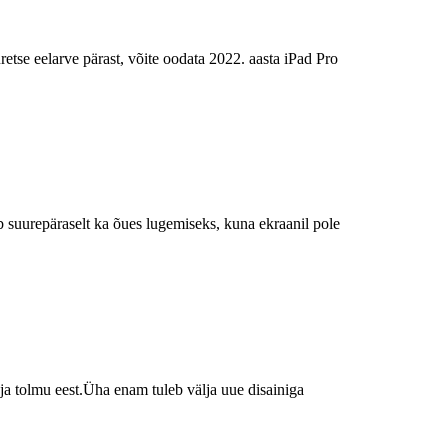
etse eelarve pärast, võite oodata 2022. aasta iPad Pro
ib suurepäraselt ka õues lugemiseks, kuna ekraanil pole
 ja tolmu eest.Üha enam tuleb välja uue disainiga