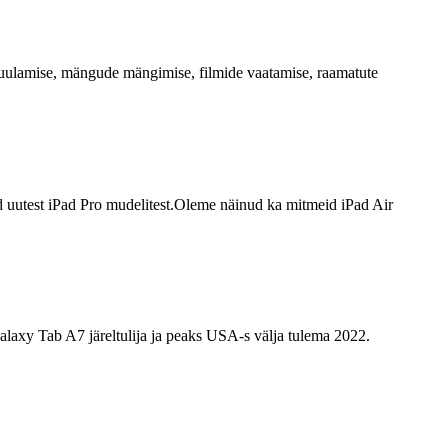
 kuulamise, mängude mängimise, filmide vaatamise, raamatute
ud uutest iPad Pro mudelitest.Oleme näinud ka mitmeid iPad Air
alaxy Tab A7 järeltulija ja peaks USA-s välja tulema 2022.