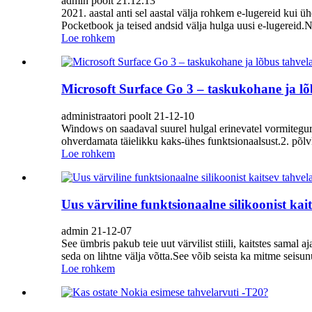
admin poolt 21.12.13
2021. aastal anti sel aastal välja rohkem e-lugereid kui 
Pocketbook ja teised andsid välja hulga uusi e-lugereid.N
Loe rohkem
Microsoft Surface Go 3 – taskukohane ja lõ
administraatori poolt 21-12-10
Windows on saadaval suurel hulgal erinevatel vormitegur
ohverdamata täielikku kaks-ühes funktsionaalsust.2. põlv
Loe rohkem
Uus värviline funktsionaalne silikoonist kai
admin 21-12-07
See ümbris pakub teie uut värvilist stiili, kaitstes sama
seda on lihtne välja võtta.See võib seista ka mitme seisun
Loe rohkem