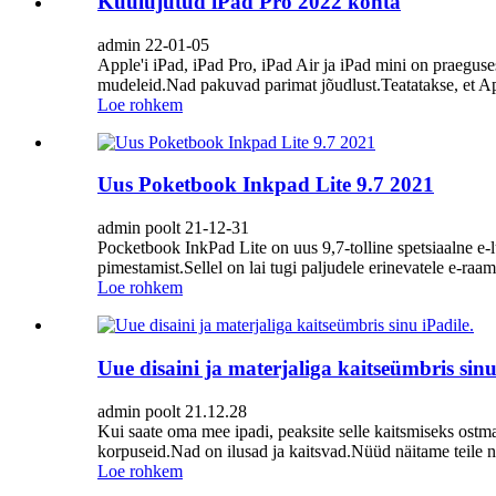
Kuulujutud iPad Pro 2022 kohta
admin 22-01-05
Apple'i iPad, iPad Pro, iPad Air ja iPad mini on praeguse
mudeleid.Nad pakuvad parimat jõudlust.Teatatakse, et App
Loe rohkem
Uus Poketbook Inkpad Lite 9.7 2021
admin poolt 21-12-31
Pocketbook InkPad Lite on uus 9,7-tolline spetsiaalne e-l
pimestamist.Sellel on lai tugi paljudele erinevatele e-raa
Loe rohkem
Uue disaini ja materjaliga kaitseümbris sinu
admin poolt 21.12.28
Kui saate oma mee ipadi, peaksite selle kaitsmiseks ostm
korpuseid.Nad on ilusad ja kaitsvad.Nüüd näitame teile ne
Loe rohkem