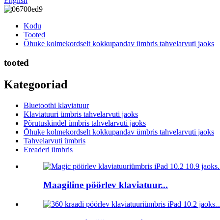
English
Kodu
Tooted
Õhuke kolmekordselt kokkupandav ümbris tahvelarvuti jaoks
tooted
Kategooriad
Bluetoothi ​​klaviatuur
Klaviatuuri ümbris tahvelarvuti jaoks
Põrutuskindel ümbris tahvelarvuti jaoks
Õhuke kolmekordselt kokkupandav ümbris tahvelarvuti jaoks
Tahvelarvuti ümbris
Ereaderi ümbris
Maagiline pöörlev klaviatuur...