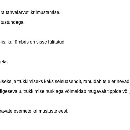
a tahvelarvuti kriimustamise.
utustundega.
is, kui ümbris on sisse lülitatud.
seks.
iseks ja trükkimiseks kaks seisuasendit, rahuldab teie erineva
igesevalu, trükkimise nurk aga võimaldab mugavalt tippida või 
eravate esemete kriimustuste eest.