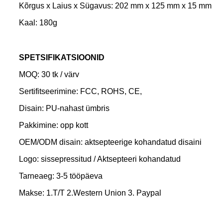
Kõrgus x Laius x Sügavus: 202 mm x 125 mm x 15 mm
Kaal: 180g
SPETSIFIKATSIOONID
MOQ: 30 tk / värv
Sertifitseerimine: FCC, ROHS, CE,
Disain: PU-nahast ümbris
Pakkimine: opp kott
OEM/ODM disain: aktsepteerige kohandatud disaini
Logo: sissepressitud / Aktsepteeri kohandatud
Tarneaeg: 3-5 tööpäeva
Makse: 1.T/T 2.Western Union 3. Paypal