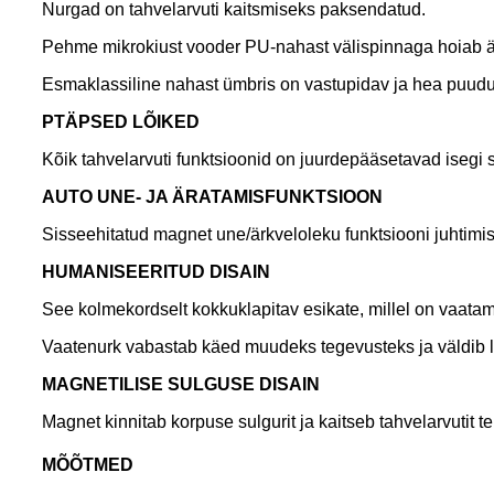
Nurgad on tahvelarvuti kaitsmiseks paksendatud.
Pehme mikrokiust vooder PU-nahast välispinnaga hoiab är
Esmaklassiline nahast ümbris on vastupidav ja hea puud
P
TÄPSED LÕIKED
Kõik tahvelarvuti funktsioonid on juurdepääsetavad isegi si
A
UTO UNE- JA ÄRATAMISFUNKTSIOON
Sisseehitatud magnet une/ärkveloleku funktsiooni juhtimi
H
UMANISEERITUD DISAIN
See kolmekordselt kokkuklapitav esikate, millel on vaatam
Vaatenurk vabastab käed muudeks tegevusteks ja väldib li
M
AGNETILISE SULGUSE DISAIN
Magnet kinnitab korpuse sulgurit ja kaitseb tahvelarvutit t
MÕÕTMED