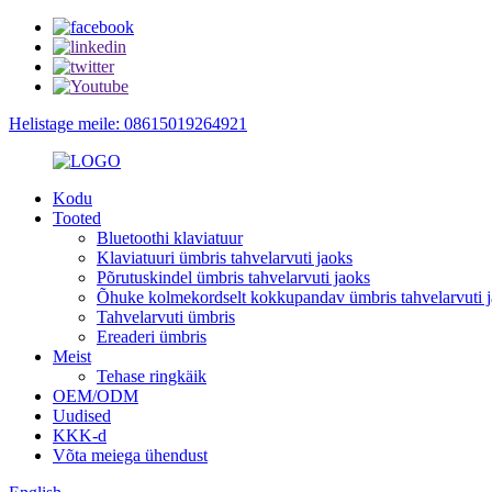
Helistage meile: 08615019264921
Kodu
Tooted
Bluetoothi ​​klaviatuur
Klaviatuuri ümbris tahvelarvuti jaoks
Põrutuskindel ümbris tahvelarvuti jaoks
Õhuke kolmekordselt kokkupandav ümbris tahvelarvuti 
Tahvelarvuti ümbris
Ereaderi ümbris
Meist
Tehase ringkäik
OEM/ODM
Uudised
KKK-d
Võta meiega ühendust