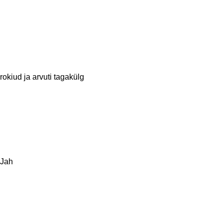
okiud ja arvuti tagakülg
 Jah